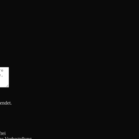
endet.
rei
he Vorbestellung