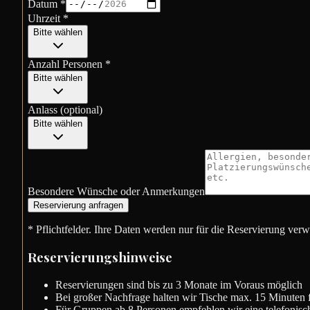
Datum *
Uhrzeit *
Bitte wählen
Anzahl Personen *
Bitte wählen
Anlass (optional)
Bitte wählen
Besondere Wünsche oder Anmerkungen
Reservierung anfragen
* Pflichtfelder. Ihre Daten werden nur für die Reservierung verw
Reservierungshinweise
Reservierungen sind bis zu 3 Monate im Voraus möglich
Bei großer Nachfrage halten wir Tische max. 15 Minuten f
Für Gruppen ab 8 Personen empfehlen wir eine telefonisc